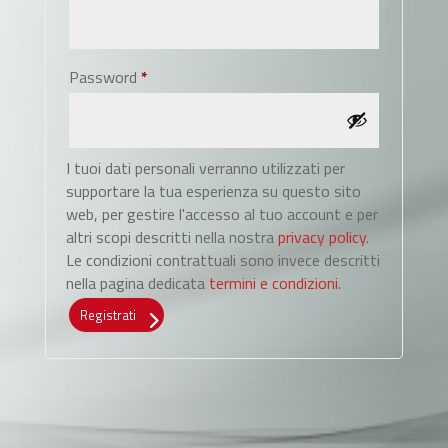
Richiesto
Password
*
I tuoi dati personali verranno utilizzati per
supportare la tua esperienza su questo sito
web, per gestire l'accesso al tuo account e per
altri scopi descritti nella nostra
privacy policy
.
Le condizioni contrattuali sono invece descritti
nella pagina dedicata
termini e condizioni
.
Registrati