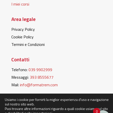
I miei corsi
Area legale
Privacy Policy
Cookie Policy
Termini e Condizioni
Contatti
Telefono:
039 9902999
Messaggi:
393 8555677
Mail:
info@formatrem.com
Usiamo i cookie per fornirti la miglior esperienza d'uso e navigazione
sul nostro sito web.
Puoi trovare altre informazioni riguardo a quali cookie usiamo sul sito
Studiorem srl © 2024 – Tutti i diritti sono riservati | Via Cerri,
0