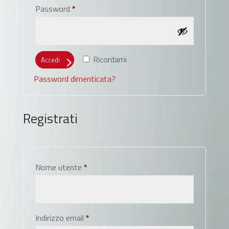
Richiesto
Password
*
Ricordami
Accedi
Password dimenticata?
Registrati
Richiesto
Nome utente
*
Richiesto
Indirizzo email
*